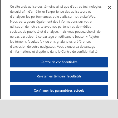
Ce site web utilise des témoins ainsi que d'autres technologies
de suivi afin d'améliorer l'expérience des utilisateurs et
d'analyser les performances et le trafic sur notre site Web.
Nous partageons également des informations sur votre
utilisation de notre site avec nos partenaires de médias
sociaux, de publicité et d'analyse, mais vous pouvez choisir de
ne pas participer à ce partage en utilisant le bouton « Rejeter
les témoins facultatifs » ou en signalant les préférences
d'exclusion de votre navigateur. Vous trouverez davantage
d'informations et d'options dans le Centre de confidentialité.
Centre de confidentialité
Rejeter les témoins facultatifs
Confirmer les paramètres actuels