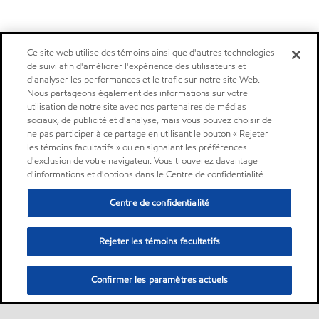
Ce site web utilise des témoins ainsi que d'autres technologies
de suivi afin d'améliorer l'expérience des utilisateurs et
d'analyser les performances et le trafic sur notre site Web.
Nous partageons également des informations sur votre
utilisation de notre site avec nos partenaires de médias
sociaux, de publicité et d'analyse, mais vous pouvez choisir de
ne pas participer à ce partage en utilisant le bouton « Rejeter
les témoins facultatifs » ou en signalant les préférences
d'exclusion de votre navigateur. Vous trouverez davantage
d'informations et d'options dans le Centre de confidentialité.
Centre de confidentialité
Rejeter les témoins facultatifs
Confirmer les paramètres actuels