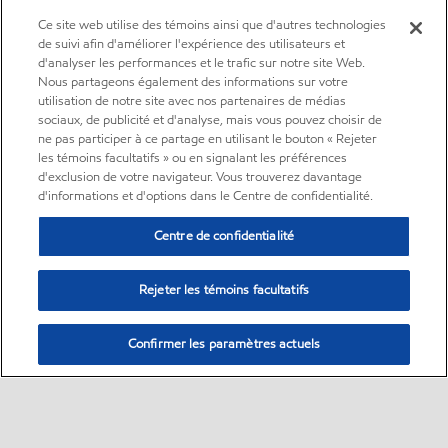
Ce site web utilise des témoins ainsi que d'autres technologies
de suivi afin d'améliorer l'expérience des utilisateurs et
d'analyser les performances et le trafic sur notre site Web.
Nous partageons également des informations sur votre
utilisation de notre site avec nos partenaires de médias
sociaux, de publicité et d'analyse, mais vous pouvez choisir de
ne pas participer à ce partage en utilisant le bouton « Rejeter
les témoins facultatifs » ou en signalant les préférences
d'exclusion de votre navigateur. Vous trouverez davantage
d'informations et d'options dans le Centre de confidentialité.
Centre de confidentialité
Rejeter les témoins facultatifs
Confirmer les paramètres actuels