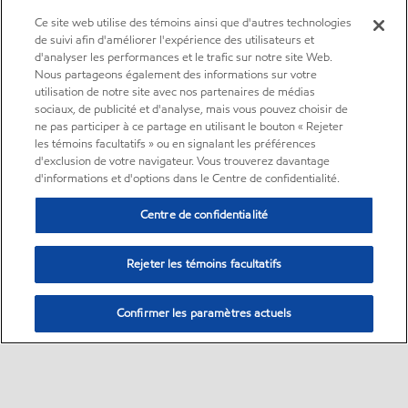
Ce site web utilise des témoins ainsi que d'autres technologies
de suivi afin d'améliorer l'expérience des utilisateurs et
d'analyser les performances et le trafic sur notre site Web.
Nous partageons également des informations sur votre
utilisation de notre site avec nos partenaires de médias
sociaux, de publicité et d'analyse, mais vous pouvez choisir de
ne pas participer à ce partage en utilisant le bouton « Rejeter
les témoins facultatifs » ou en signalant les préférences
d'exclusion de votre navigateur. Vous trouverez davantage
d'informations et d'options dans le Centre de confidentialité.
Centre de confidentialité
Rejeter les témoins facultatifs
Confirmer les paramètres actuels