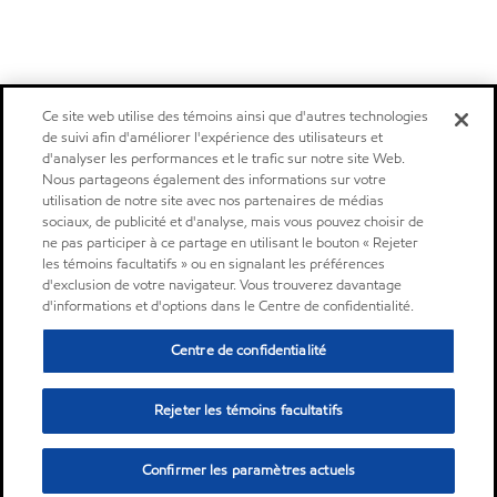
Ce site web utilise des témoins ainsi que d'autres technologies
de suivi afin d'améliorer l'expérience des utilisateurs et
d'analyser les performances et le trafic sur notre site Web.
Nous partageons également des informations sur votre
utilisation de notre site avec nos partenaires de médias
sociaux, de publicité et d'analyse, mais vous pouvez choisir de
ne pas participer à ce partage en utilisant le bouton « Rejeter
les témoins facultatifs » ou en signalant les préférences
d'exclusion de votre navigateur. Vous trouverez davantage
d'informations et d'options dans le Centre de confidentialité.
Centre de confidentialité
Rejeter les témoins facultatifs
Confirmer les paramètres actuels