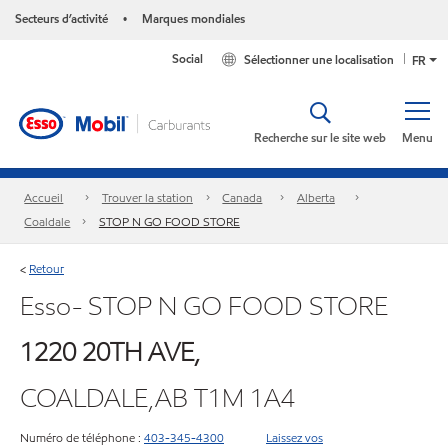
Secteurs d’activité
Marques mondiales
•
Social
Sélectionner une localisation
FR
Recherche sur le site web
Menu
Accueil
Trouver la station
Canada
Alberta
Coaldale
STOP N GO FOOD STORE
Retour
<
Esso- STOP N GO FOOD STORE
1220 20TH AVE,
COALDALE,AB T1M 1A4
Numéro de téléphone :
403-345-4300
Laissez vos