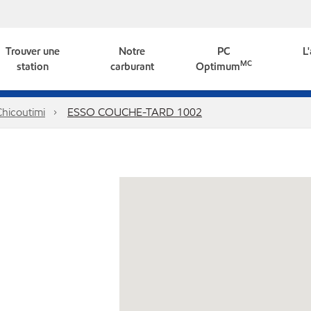
Trouver une
Notre
PC
L
MC
station
carburant
Optimum
Chicoutimi
ESSO COUCHE-TARD 1002