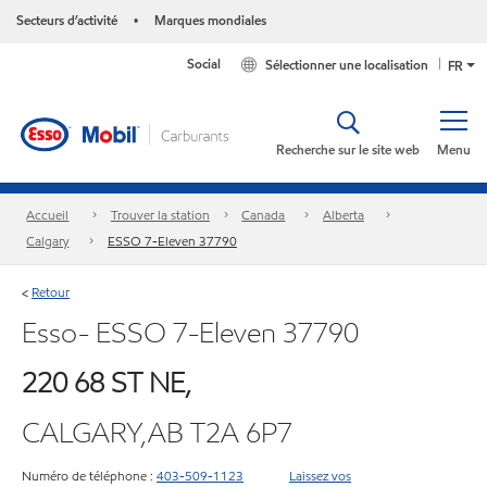
Secteurs d’activité
Marques mondiales
•
Social
Sélectionner une localisation
FR
Recherche sur le site web
Menu
Accueil
Trouver la station
Canada
Alberta
Calgary
ESSO 7-Eleven 37790
Retour
<
Esso- ESSO 7-Eleven 37790
220 68 ST NE,
CALGARY,AB T2A 6P7
Numéro de téléphone :
403-509-1123
Laissez vos