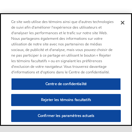
Ce site web utilise des témoins ainsi que d'autres technologies
de suivi afin d'améliorer l'expérience des utilisateurs et
d'analyser les performances et le trafic sur notre site Web.
Nous partageons également des informations sur votre
utilisation de notre site avec nos partenaires de médias
sociaux, de publicité et d'analyse, mais vous pouvez choisir de
ne pas participer à ce partage en utilisant le bouton « Rejeter
les témoins facultatifs » ou en signalant les préférences
d'exclusion de votre navigateur. Vous trouverez davantage
d'informations et d'options dans le Centre de confidentialité.
Centre de confidentialité
Rejeter les témoins facultatifs
Confirmer les paramètres actuels