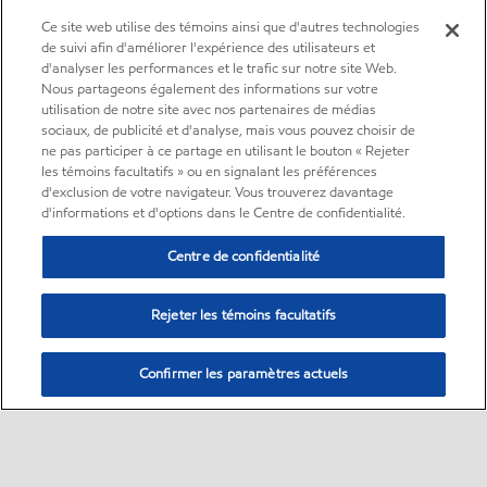
Ce site web utilise des témoins ainsi que d'autres technologies
de suivi afin d'améliorer l'expérience des utilisateurs et
d'analyser les performances et le trafic sur notre site Web.
Nous partageons également des informations sur votre
utilisation de notre site avec nos partenaires de médias
sociaux, de publicité et d'analyse, mais vous pouvez choisir de
ne pas participer à ce partage en utilisant le bouton « Rejeter
les témoins facultatifs » ou en signalant les préférences
d'exclusion de votre navigateur. Vous trouverez davantage
d'informations et d'options dans le Centre de confidentialité.
Centre de confidentialité
Rejeter les témoins facultatifs
Confirmer les paramètres actuels