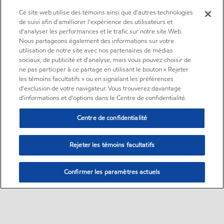
Ce site web utilise des témoins ainsi que d'autres technologies
de suivi afin d'améliorer l'expérience des utilisateurs et
d'analyser les performances et le trafic sur notre site Web.
Nous partageons également des informations sur votre
utilisation de notre site avec nos partenaires de médias
sociaux, de publicité et d'analyse, mais vous pouvez choisir de
ne pas participer à ce partage en utilisant le bouton « Rejeter
les témoins facultatifs » ou en signalant les préférences
d'exclusion de votre navigateur. Vous trouverez davantage
d'informations et d'options dans le Centre de confidentialité.
Centre de confidentialité
Rejeter les témoins facultatifs
Confirmer les paramètres actuels