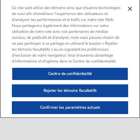
Ce site web utilise des témoins ainsi que d'autres technologies
de suivi afin d'améliorer l'expérience des utilisateurs et
d'analyser les performances et le trafic sur notre site Web.
Nous partageons également des informations sur votre
utilisation de notre site avec nos partenaires de médias
sociaux, de publicité et d'analyse, mais vous pouvez choisir de
ne pas participer à ce partage en utilisant le bouton « Rejeter
les témoins facultatifs » ou en signalant les préférences
d'exclusion de votre navigateur. Vous trouverez davantage
d'informations et d'options dans le Centre de confidentialité.
Centre de confidentialité
Rejeter les témoins facultatifs
Confirmer les paramètres actuels