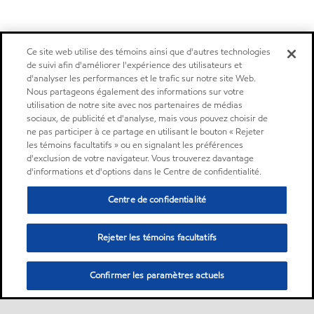
Ce site web utilise des témoins ainsi que d'autres technologies
de suivi afin d'améliorer l'expérience des utilisateurs et
d'analyser les performances et le trafic sur notre site Web.
Nous partageons également des informations sur votre
utilisation de notre site avec nos partenaires de médias
sociaux, de publicité et d'analyse, mais vous pouvez choisir de
ne pas participer à ce partage en utilisant le bouton « Rejeter
les témoins facultatifs » ou en signalant les préférences
d'exclusion de votre navigateur. Vous trouverez davantage
d'informations et d'options dans le Centre de confidentialité.
Centre de confidentialité
Rejeter les témoins facultatifs
Confirmer les paramètres actuels