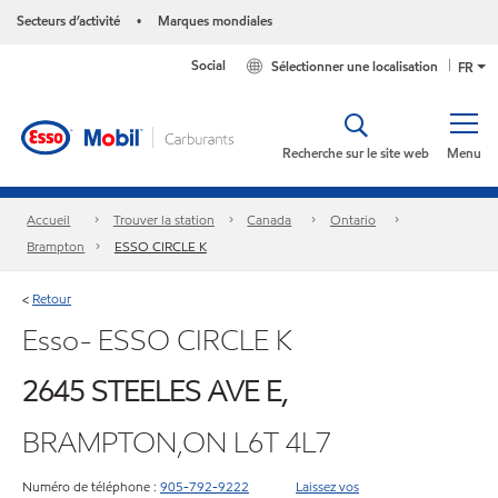
Secteurs d’activité
Marques mondiales
•
Social
Sélectionner une localisation
FR
Recherche sur le site web
Menu
Accueil
Trouver la station
Canada
Ontario
Brampton
ESSO CIRCLE K
Retour
<
Esso- ESSO CIRCLE K
2645 STEELES AVE E,
BRAMPTON,ON L6T 4L7
Numéro de téléphone :
905-792-9222
Laissez vos