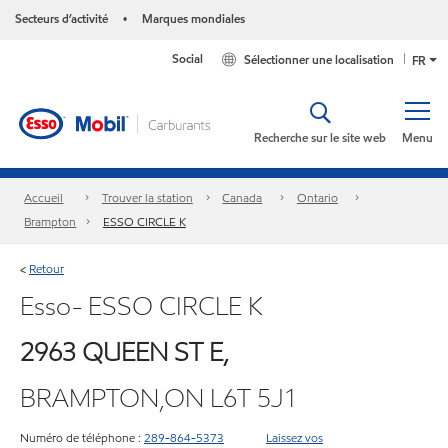
Secteurs d’activité
Marques mondiales
•
Social
Sélectionner une localisation
FR
Recherche sur le site web
Menu
Accueil
Trouver la station
Canada
Ontario
Brampton
ESSO CIRCLE K
Retour
<
Esso- ESSO CIRCLE K
2963 QUEEN ST E,
BRAMPTON,ON L6T 5J1
Numéro de téléphone :
289-864-5373
Laissez vos