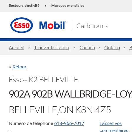
Secteurs d’activité
Marques mondiales
•
Accueil
Trouver la station
Canada
Ontario
B
<
Retour
Esso- K2 BELLEVILLE
902A 902B WALLBRIDGE-LOYA
BELLEVILLE,ON K8N 4Z5
Numéro de téléphone
613-966-7017
Laissez vos
:
commentaires