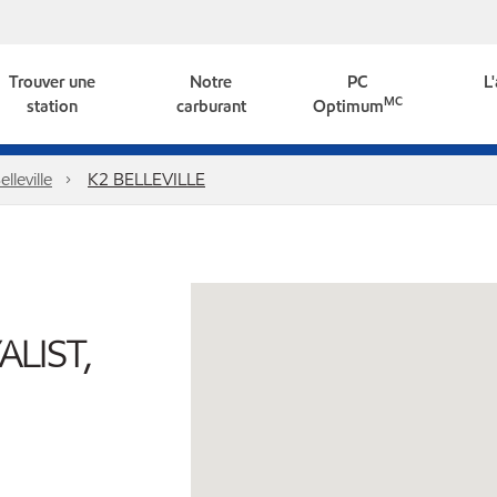
Trouver une
Notre
PC
L
MC
station
carburant
Optimum
elleville
K2 BELLEVILLE
LIST,