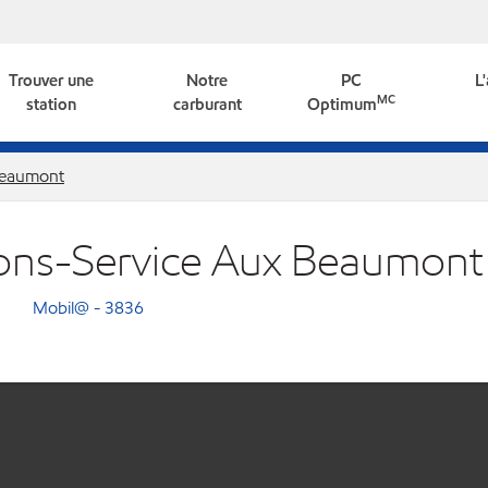
Trouver une
Notre
PC
L
MC
station
carburant
Optimum
eaumont
tions-Service Aux Beaumont
Mobil@ - 3836