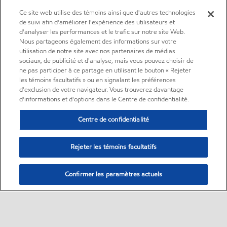
Ce site web utilise des témoins ainsi que d'autres technologies
de suivi afin d'améliorer l'expérience des utilisateurs et
d'analyser les performances et le trafic sur notre site Web.
Nous partageons également des informations sur votre
utilisation de notre site avec nos partenaires de médias
sociaux, de publicité et d'analyse, mais vous pouvez choisir de
ne pas participer à ce partage en utilisant le bouton « Rejeter
les témoins facultatifs » ou en signalant les préférences
d'exclusion de votre navigateur. Vous trouverez davantage
d'informations et d'options dans le Centre de confidentialité.
Centre de confidentialité
Rejeter les témoins facultatifs
Confirmer les paramètres actuels