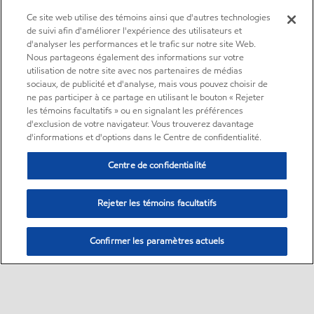
Ce site web utilise des témoins ainsi que d'autres technologies
de suivi afin d'améliorer l'expérience des utilisateurs et
d'analyser les performances et le trafic sur notre site Web.
Nous partageons également des informations sur votre
utilisation de notre site avec nos partenaires de médias
sociaux, de publicité et d'analyse, mais vous pouvez choisir de
ne pas participer à ce partage en utilisant le bouton « Rejeter
les témoins facultatifs » ou en signalant les préférences
d'exclusion de votre navigateur. Vous trouverez davantage
d'informations et d'options dans le Centre de confidentialité.
Centre de confidentialité
Rejeter les témoins facultatifs
Confirmer les paramètres actuels