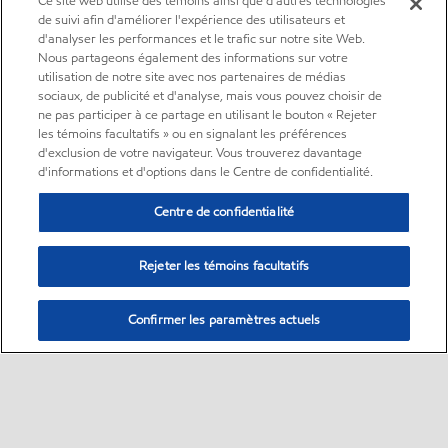
Ce site web utilise des témoins ainsi que d'autres technologies
de suivi afin d'améliorer l'expérience des utilisateurs et
d'analyser les performances et le trafic sur notre site Web.
Nous partageons également des informations sur votre
utilisation de notre site avec nos partenaires de médias
sociaux, de publicité et d'analyse, mais vous pouvez choisir de
ne pas participer à ce partage en utilisant le bouton « Rejeter
les témoins facultatifs » ou en signalant les préférences
d'exclusion de votre navigateur. Vous trouverez davantage
d'informations et d'options dans le Centre de confidentialité.
Centre de confidentialité
Rejeter les témoins facultatifs
Confirmer les paramètres actuels