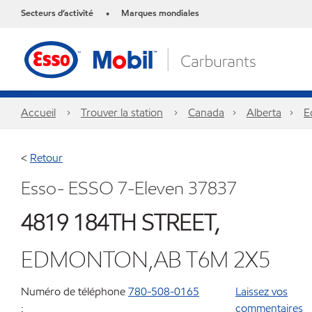
Secteurs d’activité
Marques mondiales
•
Accueil
Trouver la station
Canada
Alberta
E
<
Retour
Esso- ESSO 7-Eleven 37837
4819 184TH STREET,
EDMONTON,AB T6M 2X5
Numéro de téléphone
780-508-0165
Laissez vos
:
commentaires