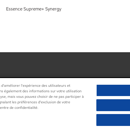
Essence Supreme+ Synergy
 d'améliorer l'expérience des utilisateurs et
ns également des informations sur votre utilisation
lyse, mais vous pouvez choisir de ne pas participer à
ignalant les préférences d'exclusion de votre
•
Centre de confidentialité (Ne pas vendre ou partager mes informations pe
ntre de confidentialité.