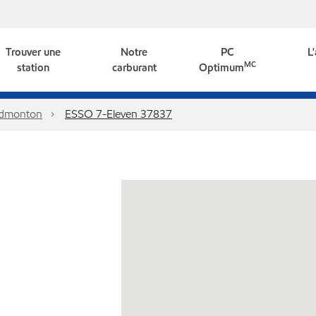
Trouver une
Notre
PC
L
MC
station
carburant
Optimum
dmonton
ESSO 7-Eleven 37837