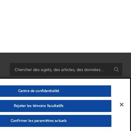
Centre de confidentialité
Rejeter les témoins facultatifs
rsonnelles)
•
Politique de confidentialité
•
Avis de non-responsabilité
© Copyright 2003-
2026
Exxon Mobil Corporation. Tous les droits sont réservés.
Confirmer les paramètres actuels