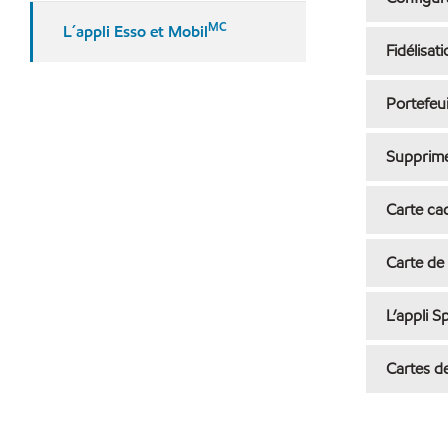
MC
L´appli Esso et Mobil
Fidélisat
Portefeui
Supprime
Carte ca
Carte de 
L’appli S
Cartes d