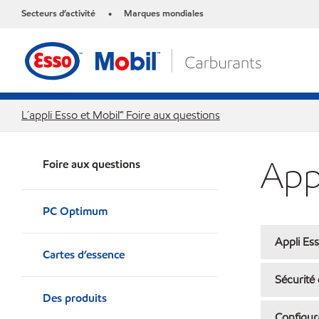
Secteurs d’activité
Marques mondiales
•
L´appli Esso et Mobil🅪 Foire aux questions
App
Foire aux questions
PC Optimum
Appli Ess
Cartes d’essence
Sécurité 
Des produits
Configura