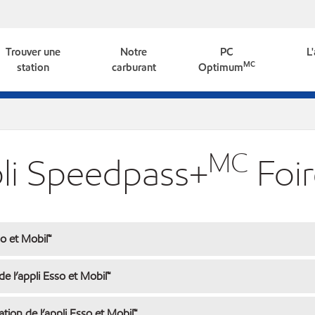
Trouver une
Notre
PC
L
MC
station
carburant
Optimum
MC
li Speedpass+
Foir
o et Mobil™
de l’appli Esso et Mobil™
tion de l’appli Esso et Mobil™