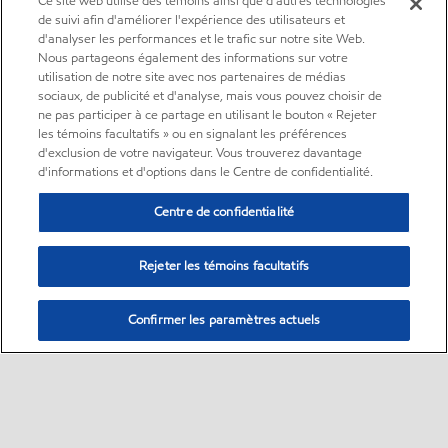
Ce site web utilise des témoins ainsi que d'autres technologies
de suivi afin d'améliorer l'expérience des utilisateurs et
d'analyser les performances et le trafic sur notre site Web.
Nous partageons également des informations sur votre
utilisation de notre site avec nos partenaires de médias
sociaux, de publicité et d'analyse, mais vous pouvez choisir de
ne pas participer à ce partage en utilisant le bouton « Rejeter
les témoins facultatifs » ou en signalant les préférences
d'exclusion de votre navigateur. Vous trouverez davantage
d'informations et d'options dans le Centre de confidentialité.
Centre de confidentialité
Rejeter les témoins facultatifs
Confirmer les paramètres actuels