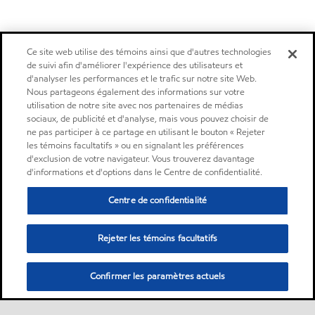
Ce site web utilise des témoins ainsi que d'autres technologies
de suivi afin d'améliorer l'expérience des utilisateurs et
d'analyser les performances et le trafic sur notre site Web.
Nous partageons également des informations sur votre
utilisation de notre site avec nos partenaires de médias
sociaux, de publicité et d'analyse, mais vous pouvez choisir de
ne pas participer à ce partage en utilisant le bouton « Rejeter
les témoins facultatifs » ou en signalant les préférences
d'exclusion de votre navigateur. Vous trouverez davantage
d'informations et d'options dans le Centre de confidentialité.
Centre de confidentialité
Rejeter les témoins facultatifs
Confirmer les paramètres actuels