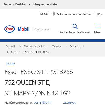
Secteurs d’activité
Marques mondiales
•
Social
Sélectionner une localisation
FR
Recherche sur le site web
Menu
Accueil
Trouver la station
Canada
Ontario
St. Mary's
ESSO STN #323266
Retour
<
Esso- ESSO STN #323266
752 QUEEN ST E,
ST. MARY'S,ON N4X 1G2
Numéro de téléphone :
905-518-0471
Laissez vos