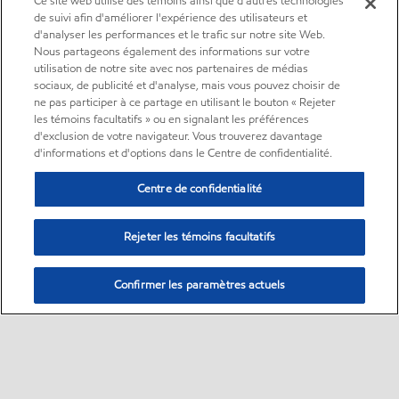
Ce site web utilise des témoins ainsi que d'autres technologies
de suivi afin d'améliorer l'expérience des utilisateurs et
d'analyser les performances et le trafic sur notre site Web.
Nous partageons également des informations sur votre
utilisation de notre site avec nos partenaires de médias
sociaux, de publicité et d'analyse, mais vous pouvez choisir de
ne pas participer à ce partage en utilisant le bouton « Rejeter
les témoins facultatifs » ou en signalant les préférences
d'exclusion de votre navigateur. Vous trouverez davantage
d'informations et d'options dans le Centre de confidentialité.
Centre de confidentialité
Rejeter les témoins facultatifs
Confirmer les paramètres actuels