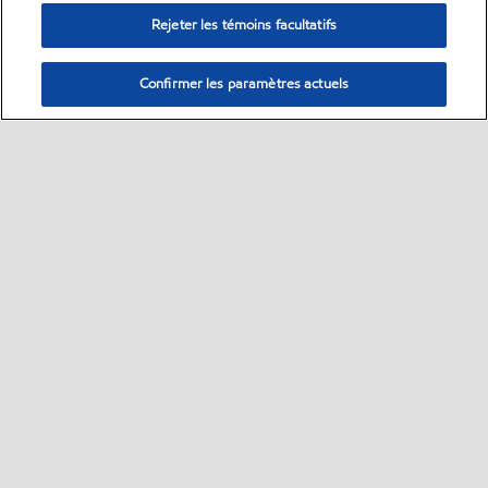
Rejeter les témoins facultatifs
Confirmer les paramètres actuels
Sitemap
Fiches de données de sécurité
Contactez-nous
•
•
•