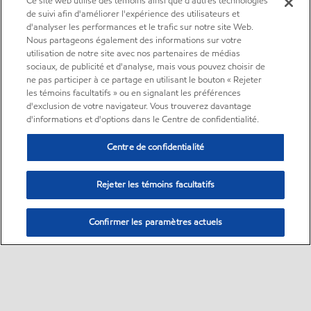
Ce site web utilise des témoins ainsi que d'autres technologies
de suivi afin d'améliorer l'expérience des utilisateurs et
d'analyser les performances et le trafic sur notre site Web.
Nous partageons également des informations sur votre
utilisation de notre site avec nos partenaires de médias
sociaux, de publicité et d'analyse, mais vous pouvez choisir de
ne pas participer à ce partage en utilisant le bouton « Rejeter
les témoins facultatifs » ou en signalant les préférences
d'exclusion de votre navigateur. Vous trouverez davantage
d'informations et d'options dans le Centre de confidentialité.
Centre de confidentialité
Rejeter les témoins facultatifs
Confirmer les paramètres actuels